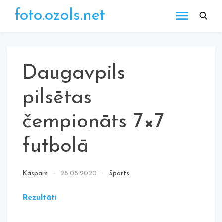
Skip
foto.ozols.net
to
content
Daugavpils
pilsētas
čempionāts 7×7
futbolā
Kaspars
28.08.2020
Sports
Rezultāti